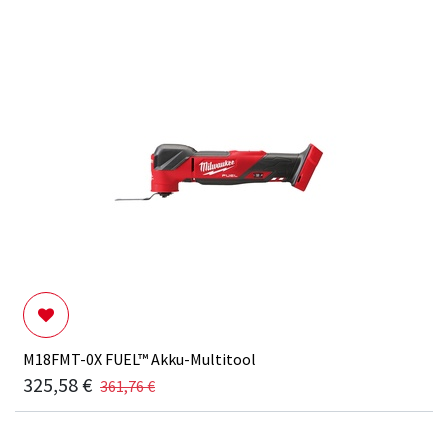
M18FMT-0X FUEL™ Akku-Multitool
325,58
€
361,76
€