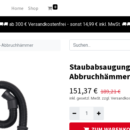
0
Home
Shop
🚚🚚 ab 300 € Versandkostenfrei - sonst 14,99 € inkl. MwSt. 🚚
nt-Abbruchhämmer
Staubabsaugung 
Abbruchhämmer
151,37
€
189,21
€
inkl. gesetzl. MwSt. zzgl. Versandko
ZUM WARENKO