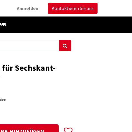
Anmelden
Kontaktieren Sie uns
🚚
für Sechskant-
sten
RB HINZUFÜGEN